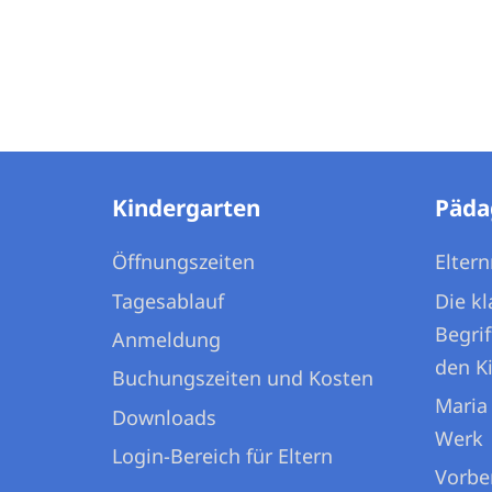
Kindergarten
Päda
Öffnungszeiten
Eltern
Tagesablauf
Die k
Begrif
Anmeldung
den K
Buchungszeiten und Kosten
Maria
Downloads
Werk
Login-Bereich für Eltern
Vorbe