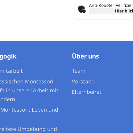
Anti-Roboter-Verifizi
Hier kli
gogik
Über uns
mitarbeit
Team
lassischen Montessori-
Vorstand
fe in unserer Arbeit mit
Elternbeirat
indern
 Montessori: Leben und
reitete Umgebung und