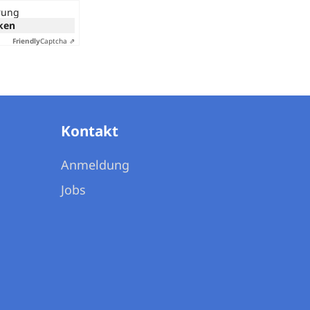
erung
cken
Friendly
Captcha ⇗
Kontakt
Anmeldung
Jobs